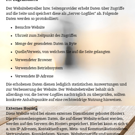
Der Websitebetreiber bzw. Seitenprovider erhebt Daten über Zugriffe
auf die Seite und speichert diese als „Server-Logfiles“ ab. Folgende
Daten werden so protokolliert:
Besuchte Website
Uhrzeit zum Zeitpunkt des Zugriffes
Menge der gesendeten Daten in Byte
Quelle/Verweis, von welchem Sie auf die Seite gelangten
Verwendeter Browser
Verwendetes Betriebssystem
Verwendete IP-Adresse
Die erhobenen Daten dienen lediglich statistischen Auswertungen und
zur Verbesserung der Website. Der Websitebetreiber behält sich
allerdings vor, die Server-Logfiles nachträglich zu überprüfen, sollten
konkrete Anhaltspunkte auf eine rechtswidrige Nutzung hinweisen.
Externes Hosting
Diese Website wird bei einem externen Dienstleister gehostet (Hoster).
Die personenbezogenen Daten, die auf dieser Website erfasst werden,
werden auf den Servern des Hosters gespeichert. Hierbei kann es sich v.
a. um IP-Adressen, Kontaktanfragen, Meta- und Kommunikationsdaten,
Vertragsdaten, Kontaktdaten, Namen, Websitezugriffe und sonstige