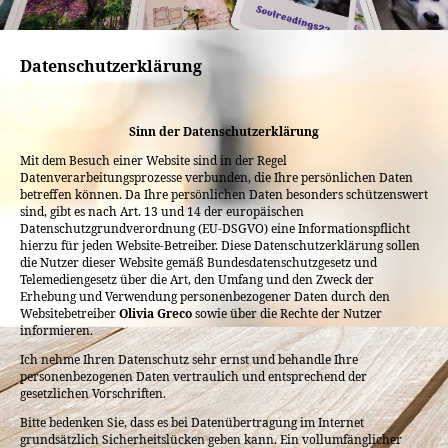
Datenschutzerklärung
Sinn der Datenschutzerklärung
Mit dem Besuch einer Website sind in der Regel
Datenverarbeitungsprozesse verbunden, die Ihre persönlichen Daten
betreffen können. Da Ihre persönlichen Daten besonders schützenswert
sind, gibt es nach Art. 13 und 14 der europäischen
Datenschutzgrundverordnung (EU-DSGVO) eine Informationspflicht
hierzu für jeden Website-Betreiber. Diese Datenschutzerklärung sollen
die Nutzer dieser Website gemäß Bundesdatenschutzgesetz und
Telemediengesetz über die Art, den Umfang und den Zweck der
Erhebung und Verwendung personenbezogener Daten durch den
Websitebetreiber
Olivia Greco
sowie über die Rechte der Nutzer
informieren.
Ich nehme Ihren Datenschutz sehr ernst und behandle Ihre
personenbezogenen Daten vertraulich und entsprechend der
gesetzlichen Vorschriften.
Bitte bedenken Sie, dass es bei Datenübertragung im Internet
grundsätzlich Sicherheitslücken geben kann. Ein vollumfänglicher