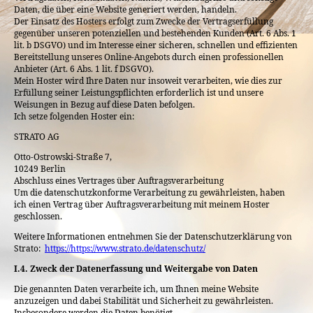
Daten, die über eine Website generiert werden, handeln.
Der Einsatz des Hosters erfolgt zum Zwecke der Vertragserfüllung
gegenüber unseren potenziellen und bestehenden Kunden (Art. 6 Abs. 1
lit. b DSGVO) und im Interesse einer sicheren, schnellen und effizienten
Bereitstellung unseres Online-Angebots durch einen professionellen
Anbieter (Art. 6 Abs. 1 lit. f DSGVO).
Mein Hoster wird Ihre Daten nur insoweit verarbeiten, wie dies zur
Erfüllung seiner Leistungspflichten erforderlich ist und unsere
Weisungen in Bezug auf diese Daten befolgen.
Ich setze folgenden Hoster ein:
STRATO AG
Otto-Ostrowski-Straße 7,
10249 Berlin
Abschluss eines Vertrages über Auftragsverarbeitung
Um die datenschutzkonforme Verarbeitung zu gewährleisten, haben
ich einen Vertrag über Auftragsverarbeitung mit meinem Hoster
geschlossen.
Weitere Informationen entnehmen Sie der Datenschutzerklärung von
Strato:
https://https://www.strato.de/datenschutz/
I.4. Zweck der Datenerfassung und Weitergabe von Daten
Die genannten Daten verarbeite ich, um Ihnen meine Website
anzuzeigen und dabei Stabilität und Sicherheit zu gewährleisten.
Insbesondere werden die Daten benötigt