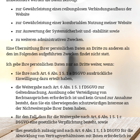
zur Gewährleistung eines reibungslosen Verbindungsaufbaus der
Website
zur Gewährleistung einer komfortablen Nutzung meiner Website
zur Auswertung der Systemsicherheit und -stabilität sowie
zu weiteren administrativen Zwecken.
Eine Übermittlung Ihrer persönlichen Daten an Dritte zu anderen als
den im Folgenden aufgeführten Zwecken findet nicht statt.
Ich gebe Ihre persönlichen Daten nur an Dritte weiter, wenn:
Sie Ihre nach Art. 6 Abs. 1 S. 1 a DSGVO ausdrückliche
Einwilligung dazu erteilt haben,
die Weitergabe nach Art. 6 Abs. 1 S. 1 f DSGVO zur
Geltendmachung, Ausübung oder Verteidigung von
Rechtsansprüchen erforderlich ist und kein Grund zur Annahme
besteht, dass Sie ein überwiegendes schutzwürdiges Interesse an
der Nichtweitergabe Ihrer Daten haben,
für den Fall, dass für die Weitergabe nach Art. 6 Abs. 1 S. 1 c
DSGVO eine gesetzliche Verpflichtung besteht, sowie
dies gesetzlich zulässig und nach Art. 6 Abs. 1 S. 1 b DSGVO für die
Abwicklung von Vertragsverhältnissen mit Ihnen erforderlich ist.