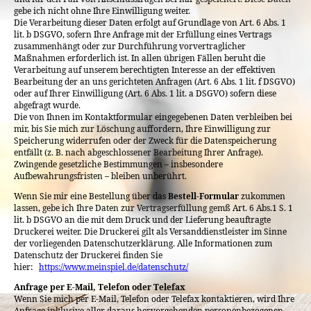
gebe ich nicht ohne Ihre Einwilligung weiter.
Die Verarbeitung dieser Daten erfolgt auf Grundlage von Art. 6 Abs. 1
lit. b DSGVO, sofern Ihre Anfrage mit der Erfüllung eines Vertrags
zusammenhängt oder zur Durchführung vorvertraglicher
Maßnahmen erforderlich ist. In allen übrigen Fällen beruht die
Verarbeitung auf unserem berechtigten Interesse an der effektiven
Bearbeitung der an uns gerichteten Anfragen (Art. 6 Abs. 1 lit. f DSGVO)
oder auf Ihrer Einwilligung (Art. 6 Abs. 1 lit. a DSGVO) sofern diese
abgefragt wurde.
Die von Ihnen im Kontaktformular eingegebenen Daten verbleiben bei
mir, bis Sie mich zur Löschung auffordern, Ihre Einwilligung zur
Speicherung widerrufen oder der Zweck für die Datenspeicherung
entfällt (z. B. nach abgeschlossener Bearbeitung Ihrer Anfrage).
Zwingende gesetzliche Bestimmungen – insbesondere
Aufbewahrungsfristen – bleiben unberührt.
Wenn Sie mir eine Bestellung über das
Bestell-Formular
zukommen
lassen, gebe ich Ihre Daten zur Vertragserfüllung gemß Art. 6 Abs.1 S. 1
lit. b DSGVO an die mit dem Druck und der Lieferung beauftragte
Druckerei weiter. Die Druckerei gilt als Versanddienstleister im Sinne
der vorliegenden Datenschutzerklärung. Alle Informationen zum
Datenschutz der Druckerei finden Sie
hier:
https://www.meinspiel.de/datenschutz/
Anfrage per E-Mail, Telefon oder Telefax
Wenn Sie mich per E-Mail, Telefon oder Telefax kontaktieren, wird Ihre
Anfrage inklusive aller daraus hervorgehenden personenbezogenen