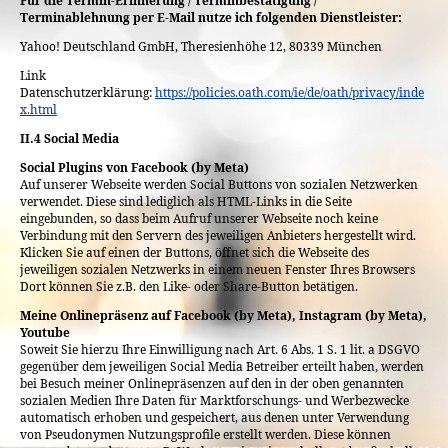
Für die Termin-Erinnerung / Terminbestätigung /
Terminablehnung per E-Mail nutze ich folgenden Dienstleister:
Yahoo! Deutschland GmbH, Theresienhöhe 12, 80339 München
Link
Datenschutzerklärung:
https://policies.oath.com/ie/de/oath/privacy/inde
x.html
II.4 Social Media
Social Plugins von Facebook (by Meta)
Auf unserer Webseite werden Social Buttons von sozialen Netzwerken
verwendet. Diese sind lediglich als HTML-Links in die Seite
eingebunden, so dass beim Aufruf unserer Webseite noch keine
Verbindung mit den Servern des jeweiligen Anbieters hergestellt wird.
Klicken Sie auf einen der Buttons, öffnet sich die Webseite des
jeweiligen sozialen Netzwerks in einem neuen Fenster Ihres Browsers
Dort können Sie z.B. den Like- oder Share-Button betätigen.
Meine Onlinepräsenz auf Facebook (by Meta), Instagram (by Meta),
Youtube
Soweit Sie hierzu Ihre Einwilligung nach Art. 6 Abs. 1 S. 1 lit. a DSGVO
gegenüber dem jeweiligen Social Media Betreiber erteilt haben, werden
bei Besuch meiner Onlinepräsenzen auf den in der oben genannten
sozialen Medien Ihre Daten für Marktforschungs- und Werbezwecke
automatisch erhoben und gespeichert, aus denen unter Verwendung
von Pseudonymen Nutzungsprofile erstellt werden. Diese können