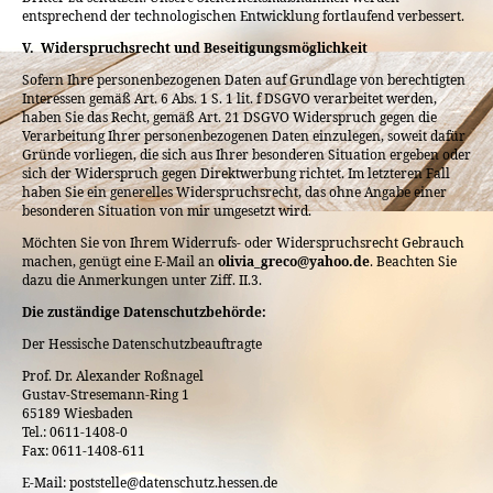
entsprechend der technologischen Entwicklung fortlaufend verbessert.
V. Widerspruchsrecht und Beseitigungsmöglichkeit
Sofern Ihre personenbezogenen Daten auf Grundlage von berechtigten
Interessen gemäß Art. 6 Abs. 1 S. 1 lit. f DSGVO verarbeitet werden,
haben Sie das Recht, gemäß Art. 21 DSGVO Widerspruch gegen die
Verarbeitung Ihrer personenbezogenen Daten einzulegen, soweit dafür
Gründe vorliegen, die sich aus Ihrer besonderen Situation ergeben oder
sich der Widerspruch gegen Direktwerbung richtet. Im letzteren Fall
haben Sie ein generelles Widerspruchsrecht, das ohne Angabe einer
besonderen Situation von mir umgesetzt wird.
Möchten Sie von Ihrem Widerrufs- oder Widerspruchsrecht Gebrauch
machen, genügt eine E-Mail an
olivia_greco@yahoo.de
. Beachten Sie
dazu die Anmerkungen unter Ziff. II.3.
Die zuständige Datenschutzbehörde:
Der Hessische Datenschutzbeauftragte
Prof. Dr. Alexander Roßnagel
Gustav-Stresemann-Ring 1
65189 Wiesbaden
Tel.: 0611-1408-0
Fax: 0611-1408-611
E-Mail: poststelle@datenschutz.hessen.de