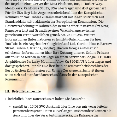
der Regel an einen Server der Meta Platforms, Inc., 1 Hacker Way,
Menlo Park, California 94025, USA übertragen und dort gespeichert.
Für die USA liegt kein Angemessenheitsbeschluss der Europäischen
Kommission vor. Unsere Zusammenarbeit mit ihnen stützt sich auf
Standarddatenschutzklauseln der Europäischen Kommission. Die
Datenverarbeitung im Rahmen des Besuchs einer Instagram (by Meta)
Fanpage erfolgt auf Grundlage einer Vereinbarung zwischen
gemeinsam Verantwortlichen gemäß Art. 26 DSGVO. Weitere
Informationen (Informationen zu Insights-Daten) finden Sie hier.
YouTube ist ein Angebot der Google Ireland Ltd., Gordon House, Barrow
Street, Dublin 4, Irland („Google“). Die von Google automatisch
erhobenen Informationen über Ihre Nutzung unserer Online-Präsenz
auf YouTube werden in der Regel an einen Server der Google LLC, 1600
Amphitheatre Parkway Mountain View, CA 94043, USA übertragen und
dort gespeichert. Für die USA liegt kein Angemessenheitsbeschluss der
Europäischen Kommission vor. Unsere Zusammenarbeit mit ihnen
stützt sich auf Standarddatenschutzklauseln der Europäischen
Kommission.
III.
Betroffenenrechte
Hinsichtlich Ihres Datenschutzes haben Sie das Recht,
gemäß Art. 15 DSGVO Auskunft über Ihre von mir verarbeiteten
personenbezogenen Daten zu verlangen. Insbesondere können Sie
Auskunft über die Verarbeitungszwecke, die Kategorie der