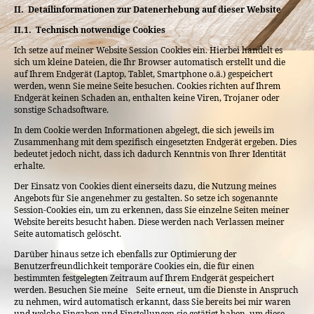
II.
Detailinformationen zur Datenerhebung auf dieser Website
II.1. Technisch notwendige Cookies
Ich setze auf meiner Website Session Cookies ein. Hierbei handelt es
sich um kleine Dateien, die Ihr Browser automatisch erstellt und die
auf Ihrem Endgerät (Laptop, Tablet, Smartphone o.ä.) gespeichert
werden, wenn Sie meine Seite besuchen. Cookies richten auf Ihrem
Endgerät keinen Schaden an, enthalten keine Viren, Trojaner oder
sonstige Schadsoftware.
In dem Cookie werden Informationen abgelegt, die sich jeweils im
Zusammenhang mit dem spezifisch eingesetzten Endgerät ergeben. Dies
bedeutet jedoch nicht, dass ich dadurch Kenntnis von Ihrer Identität
erhalte.
Der Einsatz von Cookies dient einerseits dazu, die Nutzung meines
Angebots für Sie angenehmer zu gestalten. So setze ich sogenannte
Session-Cookies ein, um zu erkennen, dass Sie einzelne Seiten meiner
Website bereits besucht haben. Diese werden nach Verlassen meiner
Seite automatisch gelöscht.
Darüber hinaus setze ich ebenfalls zur Optimierung der
Benutzerfreundlichkeit temporäre Cookies ein, die für einen
bestimmten festgelegten Zeitraum auf Ihrem Endgerät gespeichert
werden. Besuchen Sie meine Seite erneut, um die Dienste in Anspruch
zu nehmen, wird automatisch erkannt, dass Sie bereits bei mir waren
und welche Eingaben und Einstellungen sie getätigt haben, um diese