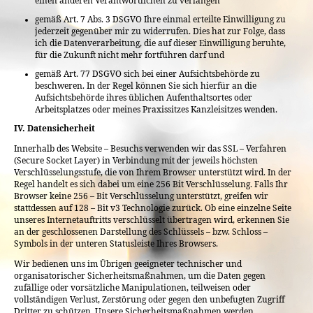
einen anderen Verantwortlichen zu verlangen
gemäß Art. 7 Abs. 3 DSGVO Ihre einmal erteilte Einwilligung zu
jederzeit gegenüber mir zu widerrufen. Dies hat zur Folge, dass
ich die Datenverarbeitung, die auf dieser Einwilligung beruhte,
für die Zukunft nicht mehr fortführen darf und
gemäß Art. 77 DSGVO sich bei einer Aufsichtsbehörde zu
beschweren. In der Regel können Sie sich hierfür an die
Aufsichtsbehörde ihres üblichen Aufenthaltsortes oder
Arbeitsplatzes oder meines Praxissitzes Kanzleisitzes wenden.
IV. Datensicherheit
Innerhalb des Website – Besuchs verwenden wir das SSL – Verfahren
(Secure Socket Layer) in Verbindung mit der jeweils höchsten
Verschlüsselungsstufe, die von Ihrem Browser unterstützt wird. In der
Regel handelt es sich dabei um eine 256 Bit Verschlüsselung. Falls Ihr
Browser keine 256 – Bit Verschlüsselung unterstützt, greifen wir
stattdessen auf 128 – Bit v3 Technologie zurück. Ob eine einzelne Seite
unseres Internetauftritts verschlüsselt übertragen wird, erkennen Sie
an der geschlossenen Darstellung des Schlüssels – bzw. Schloss –
Symbols in der unteren Statusleiste Ihres Browsers.
Wir bedienen uns im Übrigen geeigneter technischer und
organisatorischer Sicherheitsmaßnahmen, um die Daten gegen
zufällige oder vorsätzliche Manipulationen, teilweisen oder
vollständigen Verlust, Zerstörung oder gegen den unbefugten Zugriff
Dritter zu schützen. Unsere Sicherheitsmaßnahmen werden