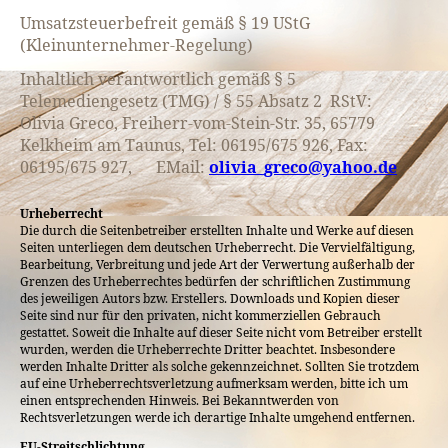
Umsatzsteuerbefreit gemäß § 19 UStG
(Kleinunternehmer-Regelung)
Inhaltlich verantwortlich gemäß § 5
Telemediengesetz (TMG) / § 55 Absatz 2 RStV:
Olivia Greco, Freiherr-vom-Stein-Str. 35, 65779
Kelkheim am Taunus, Tel: 06195/675 926, Fax:
06195/675 927, EMail:
olivia_greco@yahoo.de
Urheberrecht
Die durch die Seitenbetreiber erstellten Inhalte und Werke auf diesen
Seiten unterliegen dem deutschen Urheberrecht. Die Vervielfältigung,
Bearbeitung, Verbreitung und jede Art der Verwertung außerhalb der
Grenzen des Urheberrechtes bedürfen der schriftlichen Zustimmung
des jeweiligen Autors bzw. Erstellers. Downloads und Kopien dieser
Seite sind nur für den privaten, nicht kommerziellen Gebrauch
gestattet. Soweit die Inhalte auf dieser Seite nicht vom Betreiber erstellt
wurden, werden die Urheberrechte Dritter beachtet. Insbesondere
werden Inhalte Dritter als solche gekennzeichnet. Sollten Sie trotzdem
auf eine Urheberrechtsverletzung aufmerksam werden, bitte ich um
einen entsprechenden Hinweis. Bei Bekanntwerden von
Rechtsverletzungen werde ich derartige Inhalte umgehend entfernen.
EU-Streitschlichtung