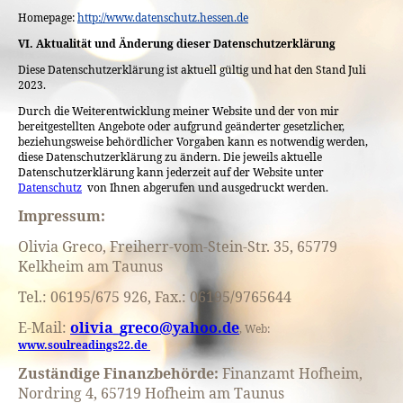
Homepage:
http://www.datenschutz.hessen.de
VI. Aktualität und Änderung dieser Datenschutzerklärung
Diese Datenschutzerklärung ist aktuell gültig und hat den Stand Juli
2023.
Durch die Weiterentwicklung meiner Website und der von mir
bereitgestellten Angebote oder aufgrund geänderter gesetzlicher,
beziehungsweise behördlicher Vorgaben kann es notwendig werden,
diese Datenschutzerklärung zu ändern. Die jeweils aktuelle
Datenschutzerklärung kann jederzeit auf der Website unter
Datenschutz
von Ihnen abgerufen und ausgedruckt werden.
Impressum:
Olivia Greco, Freiherr-vom-Stein-Str. 35, 65779
Kelkheim am Taunus
Tel.: 06195/675 926, Fax.: 06195/9765644
E-Mail:
olivia_greco@yahoo.de
, Web:
www.soulreadings22.de
Zuständige Finanzbehörde:
Finanzamt Hofheim,
Nordring 4, 65719 Hofheim am Taunus