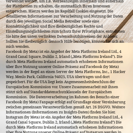
verwendet werden, um z.B. Werbeanzeigen innerhalb und außerhalb
der Plattformen zu schalten, die mutmaßlich Ihren Interessen
entsprechen. Hierzu werden im Regelfall Cookies eingesetzt. Die
detaillierten Informationen zur Verarbeitung und Nutzung der Daten
durch den jeweiligen Social Media Betreiber sowie eine
Kontaktmöglichkeit und Ihre diesbezüglichen Rechte und
Einstellungsmöglichkeiten zum Schutz Ihrer Privatsphäre, entnehmen
Sie bitte den unten verlinkten Datenschutzhinweisen der Anbieter.
Sollten Sie diesbezüglich dennoch Hilfe benötigen, können Sie sich an
mich wenden.
Facebook (by Meta) ist ein Angebot der Meta Platforms Ireland Ltd., 4
Grand Canal Square, Dublin 2, Irland („Meta Platforms Ireland“). Die
durch Meta Platforms Ireland automatisch erhobenen Informationen
über Ihre Nutzung unserer Online-Präsenz auf Facebook (by Meta)
werden in der Regel an einen Server der Meta Platforms, Inc., 1 Hacker
Way, Menlo Park, California 94025, USA übertragen und dort
gespeichert. Für die USA liegt kein Angemessenheitsbeschluss der
Europäischen Kommission vor. Unsere Zusammenarbeit mit ihnen
stützt sich auf Standarddatenschutzklauseln der Europäischen
Kommission. Die Datenverarbeitung im Rahmen des Besuchs einer
Facebook (by Meta) Fanpage erfolgt auf Grundlage einer Vereinbarung
zwischen gemeinsam Verantwortlichen gemäß Art. 26 DSGVO. Weitere
Informationen (Informationen zu Insights-Daten) finden Sie hier.
Instagram (by Meta) ist ein Angebot der Meta Platforms Ireland Ltd., 4
Grand Canal Square, Dublin 2, Irland („Meta Platforms Ireland“) Die
durch Meta Platforms Ireland automatisch erhobenen Informationen
über Ihre Nutzung unserer Online-Präsenz auf Instagram werden in