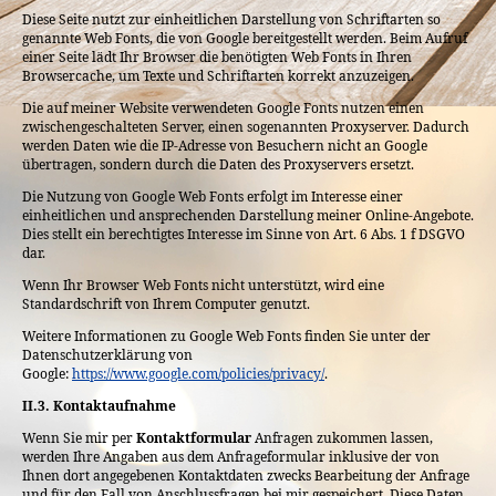
Diese Seite nutzt zur einheitlichen Darstellung von Schriftarten so
genannte Web Fonts, die von Google bereitgestellt werden. Beim Aufruf
einer Seite lädt Ihr Browser die benötigten Web Fonts in Ihren
Browsercache, um Texte und Schriftarten korrekt anzuzeigen.
Die auf meiner Website verwendeten Google Fonts nutzen einen
zwischengeschalteten Server, einen sogenannten Proxyserver. Dadurch
werden Daten wie die IP-Adresse von Besuchern nicht an Google
übertragen, sondern durch die Daten des Proxyservers ersetzt.
Die Nutzung von Google Web Fonts erfolgt im Interesse einer
einheitlichen und ansprechenden Darstellung meiner Online-Angebote.
Dies stellt ein berechtigtes Interesse im Sinne von Art. 6 Abs. 1 f DSGVO
dar.
Wenn Ihr Browser Web Fonts nicht unterstützt, wird eine
Standardschrift von Ihrem Computer genutzt.
Weitere Informationen zu Google Web Fonts finden Sie unter der
Datenschutzerklärung von
Google:
https://www.google.com/policies/privacy/
.
II.3. Kontaktaufnahme
Wenn Sie mir per
Kontaktformular
Anfragen zukommen lassen,
werden Ihre Angaben aus dem Anfrageformular inklusive der von
Ihnen dort angegebenen Kontaktdaten zwecks Bearbeitung der Anfrage
und für den Fall von Anschlussfragen bei mir gespeichert. Diese Daten