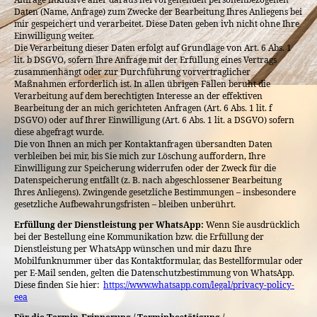
Daten (Name, Anfrage) zum Zwecke der Bearbeitung Ihres Anliegens bei
mir gespeichert und verarbeitet. Diese Daten geben ivh nicht ohne Ihre
Einwilligung weiter.
Die Verarbeitung dieser Daten erfolgt auf Grundlage von Art. 6 Abs. 1
lit. b DSGVO, sofern Ihre Anfrage mit der Erfüllung eines Vertrags
zusammenhängt oder zur Durchführung vorvertraglicher
Maßnahmen erforderlich ist. In allen übrigen Fällen beruht die
Verarbeitung auf dem berechtigten Interesse an der effektiven
Bearbeitung der an mich gerichteten Anfragen (Art. 6 Abs. 1 lit. f
DSGVO) oder auf Ihrer Einwilligung (Art. 6 Abs. 1 lit. a DSGVO) sofern
diese abgefragt wurde.
Die von Ihnen an mich per Kontaktanfragen übersandten Daten
verbleiben bei mir, bis Sie mich zur Löschung auffordern, Ihre
Einwilligung zur Speicherung widerrufen oder der Zweck für die
Datenspeicherung entfällt (z. B. nach abgeschlossener Bearbeitung
Ihres Anliegens). Zwingende gesetzliche Bestimmungen – insbesondere
gesetzliche Aufbewahrungsfristen – bleiben unberührt.
Erfüllung der Dienstleistung per WhatsApp:
Wenn Sie ausdrücklich
bei der Bestellung eine Kommunikation bzw. die Erfüllung der
Dienstleistung per WhatsApp wünschen und mir dazu Ihre
Mobilfunknummer über das Kontaktformular, das Bestellformular oder
per E-Mail senden, gelten die Datenschutzbestimmung von WhatsApp.
Diese finden Sie hier:
https://www.whatsapp.com/legal/privacy-policy-
eea